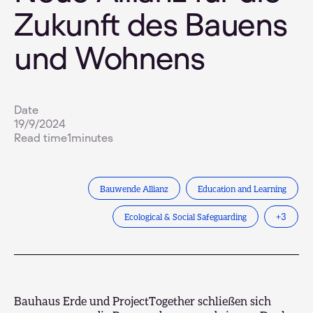
Zukunft des Bauens
und Wohnens
Date
19/9/2024
Read time
1
minutes
Bauwende Allianz
Education and Learning
Ecological & Social Safeguarding
+
3
Bauhaus Erde und
ProjectTogether
schließen sich