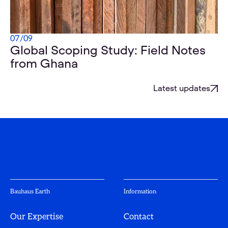
07
/
09
Global Scoping Study: Field Notes
from Ghana
Latest updates
Bauhaus Earth
Information
Our Expertise
Contact